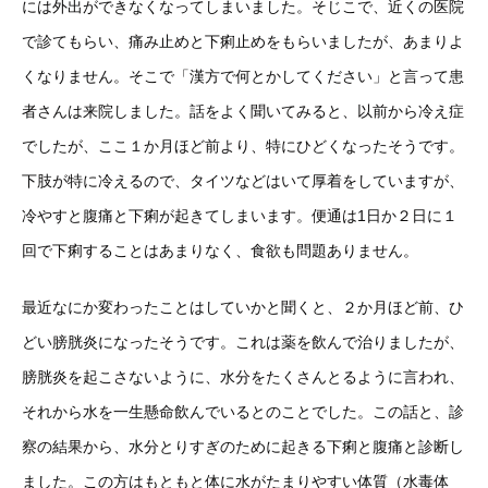
には外出ができなくなってしまいました。そじこで、近くの医院
で診てもらい、痛み止めと下痢止めをもらいましたが、あまりよ
くなりません。そこで「漢方で何とかしてください」と言って患
者さんは来院しました。話をよく聞いてみると、以前から冷え症
でしたが、ここ１か月ほど前より、特にひどくなったそうです。
下肢が特に冷えるので、タイツなどはいて厚着をしていますが、
冷やすと腹痛と下痢が起きてしまいます。便通は1日か２日に１
回で下痢することはあまりなく、食欲も問題ありません。
最近なにか変わったことはしていかと聞くと、２か月ほど前、ひ
どい膀胱炎になったそうです。これは薬を飲んで治りましたが、
膀胱炎を起こさないように、水分をたくさんとるように言われ、
それから水を一生懸命飲んでいるとのことでした。この話と、診
察の結果から、水分とりすぎのために起きる下痢と腹痛と診断し
ました。この方はもともと体に水がたまりやすい体質（水毒体