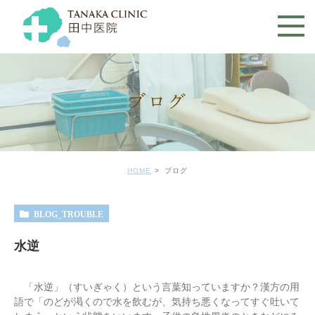
ブログ
HOME
ブログ
BLOG_TROUBLE
水逆
「水逆」（すいぎゃく）という言葉知っていますか？漢方の用
語で「のどが渇くので水を飲むが、気持ち悪くなってすぐ吐いて