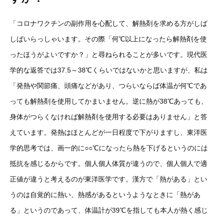
「コロナワクチンの副作用を心配して、解熱剤を求める方がしば
しばいらっしゃいます。その際「何℃以上になったら解熱剤を使
ったほうがよいですか？」と尋ねられることが多いです。現代医
学的な返答では37.5～38℃くらいではないかと思いますが、私は
「発熱や関節痛、頭痛などがあり、つらいならば体温が何℃であ
っても解熱剤を使用してかまいません。逆に熱が38℃あっても、
身体がつらくなければ解熱剤を使用する必要はありません」と答
えています。発熱はほとんどが一日程度で下がりますし、東洋医
学的思考では、画一的に○○℃になったら熱を下げるというのには
抵抗を感じるからです。個人個人体質が違うので、個人個人で適
正値が違うと考えるのが東洋医学です。漢方で「熱がある」とい
うのは自覚的に熱い、熱感があるというようなときに「熱があ
る」というのであって、体温計が39℃を指しても本人が熱く感じ