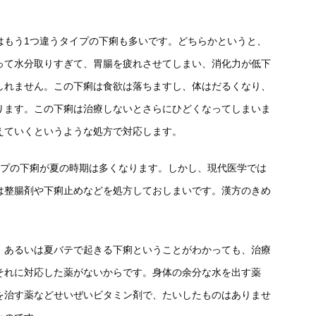
はもう1つ違うタイプの下痢も多いです。どちらかというと、
って水分取りすぎて、胃腸を疲れさせてしまい、消化力が低下
しれません。この下痢は食欲は落ちますし、体はだるくなり、
ります。この下痢は治療しないとさらにひどくなってしまいま
えていくというような処方で対応します。
イプの下痢が夏の時期は多くなります。しかし、現代医学では
は整腸剤や下痢止めなどを処方しておしまいです。漢方のきめ
、あるいは夏バテで起きる下痢ということがわかっても、治療
それに対応した薬がないからです。身体の余分な水を出す薬
を治す薬などせいぜいビタミン剤で、たいしたものはありませ