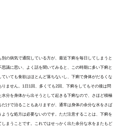
も別の病気で通院している方が、最近下痢を毎日してしまうと
不思議に思い、よく話を聞いてみると、この時期に多い下痢と
していても食欲はほとんど落ちないし、下痢で身体がだるくな
りません。1日1回、多くても2回、下痢をしてもその後は問
た水分を身体から出そうとして起きる下痢なので、さほど積極
るだけで治ることもありますが、通常は身体の余分な水をさば
うような処方は必要ないのです。ただ注意することは、下痢を
てしまうことです。これではせっかく出た余分な水をまたもど