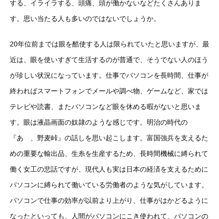
する、イライラする、頭痛、頭が働かないなどたくさんありま
す。思い当たる人も多いのではないでしょうか。
20年位前までは眼を酷使する人は限られていたと思いますが、最
近は、眼を使いすぎて生活するのが普通で、そうでない人のほう
が珍しい状況になっています。仕事でパソコンを長時間、仕事が
終わればスマートフォンでメールや調べ物、ゲームなど、家では
テレビや読書、またパソコンなど眼を休める暇がないと思いま
す。眼は液晶画面の奴隷のような感じです。明治の時代の
『あゝ、野麦峠』の話しを思い起こします。富国強兵を支えるた
めの重要な輸出品、生糸を生産するため、長時間機械に縛られて
働く女工の悲話ですが、現代人も実は日本の経済を支えるために
パソコンに縛られて働いている労働者のような気がしています。
パソコンで仕事の効率が以前より上がり、仕事がはかどるように
なったといっても、人間がパソコンにこき使われて、パソコンの