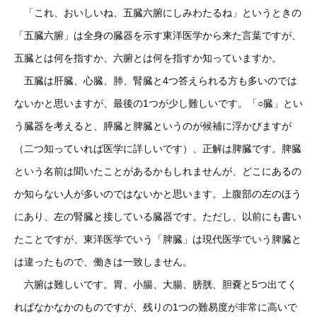
「これ、おいしいね、五臓六腑にしみわたるね」というときの
「五臓六腑」は全身の臓器を示す東洋医学から来た言葉ですが、
五臓とは何を指すか、六腑とは何を指すか知っていますか。
五臓は肝臓、心臓、肺、腎臓と4つ答えられる方も多いのでは
ないかと思いますが、最後の1つが少し難しいです。「○臓」とい
う臓器を考えると、膵臓と脾臓というのが候補に浮かびますが
（二つ知っていれば医学に詳しいです）、正解は脾臓です。脾臓
という名前は聞いたことがあるかもしれませんが、どこにあるの
か知らない人が多いのではないかと思います。上腹部の左のほう
にあり、左の腎臓と接している臓器です。ただし、以前にも書い
たことですが、東洋医学でいう「脾臓」は現代医学でいう脾臓と
は違ったもので、働きは一致しません。
六腑は難しいです。胃、小腸、大腸、膀胱、胆嚢と5つ出てく
ればなかなかのものですが、残りの1つの難易度が非常に高いで